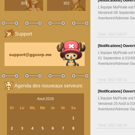
[Notifications]
Ouvert
303
302
L'équipe MyPirate est
Vendredi 08 Septembr
Aventures!Adresse G
Support
Time :2017-09-07
[Notifications]
Ouvert
L'équipe MyPirate est
support@ggcorp.me
01 Septembre à 01H00
Aventures!Adresse G
Time :2017-08-31
Agenda des nouveaux serveurs
[Notifications]
Ouvert
L'équipe MyPirate est 
Aout 2026
Vendredi 25 Août à 0
Di
Lu
Ma
Me
Je
Ve
Sa
Aventures!Adresse G
1
Time :2017-08-24
2
3
4
5
6
7
8