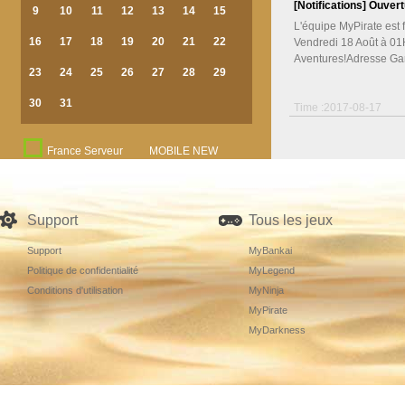
[Notifications]
Ouvert
9
10
11
12
13
14
15
L'équipe MyPirate est 
16
17
18
19
20
21
22
Vendredi 18 Août à 0
Aventures!Adresse G
23
24
25
26
27
28
29
30
31
Time :2017-08-17
France Serveur
MOBILE NEW
GAME Serveur
Support
Tous les jeux
Support
MyBankai
Politique de confidentialité
MyLegend
Conditions d'utilisation
MyNinja
MyPirate
MyDarkness