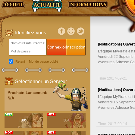
Identifiez-vous
[Notifications]
Ouvert
Connexion
Inscription
L'équipe MyPirate est
Vendredi 22 Septembr
Retenir
Mot de passe oublié
Aventures!Adresse G
Time :2017-09-21
Selectionner un Serveur
[Notifications]
Ouvert
Prochain Lancement:
L'équipe MyPirate est
N/A
Vendredi 15 Septembr
Aventures!Adresse G
305
304
Time :2017-09-14